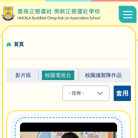
移至主內容
Main
navigat
導
首頁
航
連
結
影片區
校園電視台
校園攝製隊作品