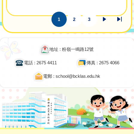
Pagination
1
2
3
目
頁
頁
下
Last
前
面
面
一
page
頁
頁
面
地址 : 粉嶺一鳴路12號
電話 : 2675 4411
傳真 : 2675 4066
電郵 : school@bcklas.edu.hk