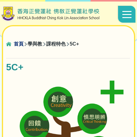
移至主內容
Main
navigat
導
首頁
學與教
課程特色
5C+
航
連
5C+
結