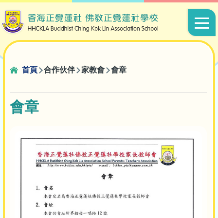
移至主內容
Main
navigat
導
首頁
合作伙伴
家教會
會章
航
連
會章
結