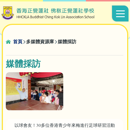
移至主內容
Main
navigat
導
首頁
多媒體資源庫
媒體採訪
航
連
媒體採訪
結
以球會友！30多位香港青少年來梅進行足球研習活動