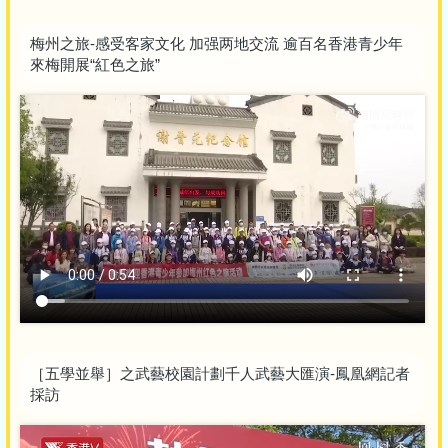
梅州之旅-感受客家文化 加强两地交流 逾百名香港青少年
來梅開展“紅色之旅”
［五學並舉］之武藝校園計劃千人武藝大匯演-鳳凰網記者
採訪