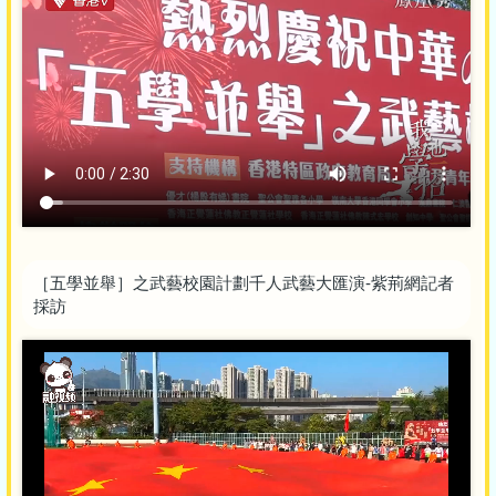
［五學並舉］之武藝校園計劃千人武藝大匯演-紫荊網記者
採訪