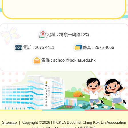
navigation
地址 : 粉嶺一鳴路12號
電話 : 2675 4411
傳真 : 2675 4066
電郵 : school@bcklas.edu.hk
Sitemap
| Copyright ©
2026 HHCKLA Buddhist Ching Kok Lin Association