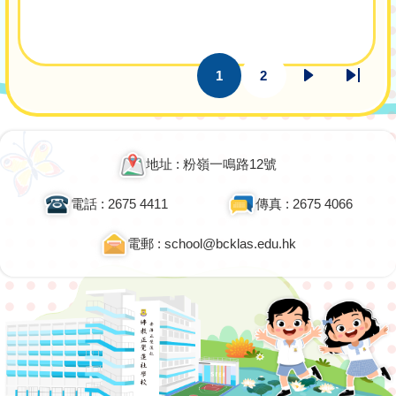
Pagination
1
2
目
頁
下
Last
前
面
一
page
頁
頁
面
地址 : 粉嶺一鳴路12號
電話 : 2675 4411
傳真 : 2675 4066
電郵 : school@bcklas.edu.hk