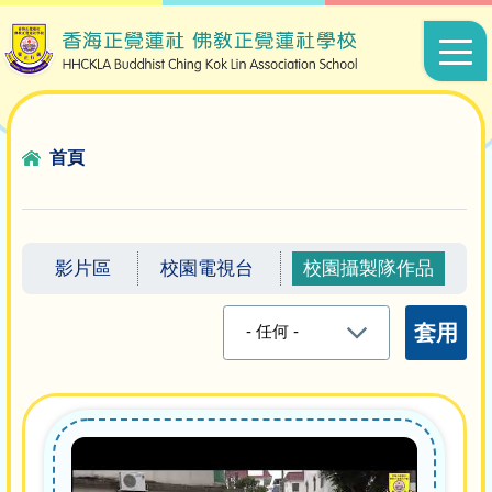
移至主內容
Main
navigat
導
首頁
航
連
結
影片區
校園電視台
校園攝製隊作品