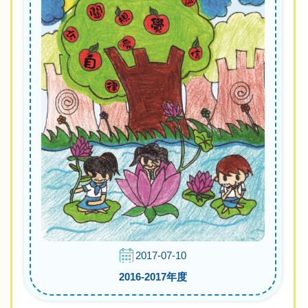
2017-07-10
2016-2017年度